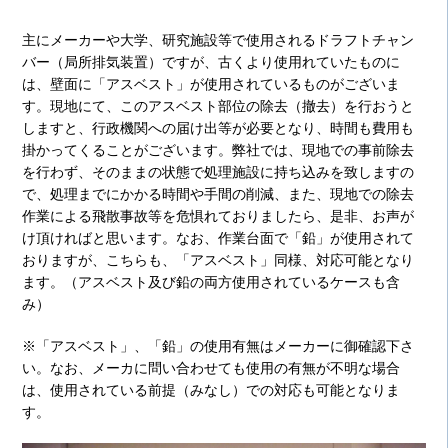
主にメーカーや大学、研究施設等で使用されるドラフトチャン
バー（局所排気装置）ですが、古くより使用れていたものに
は、壁面に「アスベスト」が使用されているものがございま
す。現地にて、このアスベスト部位の除去（撤去）を行おうと
しますと、行政機関への届け出等が必要となり、時間も費用も
掛かってくることがございます。弊社では、現地での事前除去
を行わず、そのままの状態で処理施設に持ち込みを致しますの
で、処理までにかかる時間や手間の削減、また、現地での除去
作業による飛散事故等を危惧れておりましたら、是非、お声が
け頂ければと思います。なお、作業台面で「鉛」が使用されて
おりますが、こちらも、「アスベスト」同様、対応可能となり
ます。（アスベスト及び鉛の両方使用されているケースも含
み）
※「アスベスト」、「鉛」の使用有無はメーカーに御確認下さ
い。なお、メーカに問い合わせても使用の有無が不明な場合
は、使用されている前提（みなし）での対応も可能となりま
す。